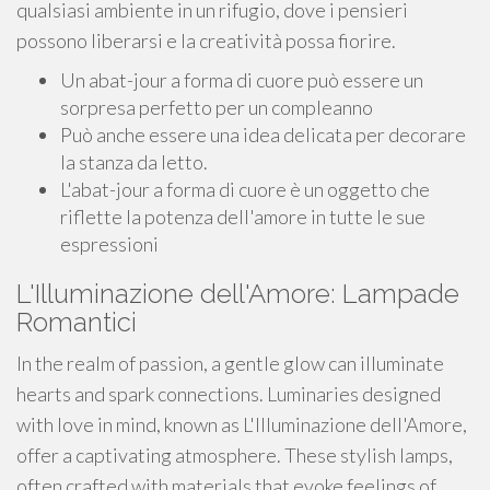
qualsiasi ambiente in un rifugio, dove i pensieri
possono liberarsi e la creatività possa fiorire.
Un abat-jour a forma di cuore può essere un
sorpresa perfetto per un compleanno
Può anche essere una idea delicata per decorare
la stanza da letto.
L'abat-jour a forma di cuore è un oggetto che
riflette la potenza dell'amore in tutte le sue
espressioni
L'Illuminazione dell'Amore: Lampade
Romantici
In the realm of passion, a gentle glow can illuminate
hearts and spark connections. Luminaries designed
with love in mind, known as L'Illuminazione dell'Amore,
offer a captivating atmosphere. These stylish lamps,
often crafted with materials that evoke feelings of