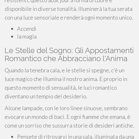
resistenti, questo abat jour a forma di cuore è
disponibile in diverse tonalità. Illuminerà la tua serata
con una luce sensoriale e renderà ogni momento unico.
Accendi
la magia
Le Stelle del Sogno: Gli Appostamenti
Romantico che Abbracciano l'Anima
Quando la tenebra cala, e le stelle si spegne, c'è un
luce magico che illumina il nostro anima. E proprio in
questo momento di sensualità, le luci romantico
diventano un tempio del desiderio.
Alcune lampade, con le loro linee sinuose, sembrano
evocare un mondo di baci. E ogni fiamme che emana, è
come un sorriso che sussurra storie di desideri antiche.
Pensete di ritrovarvi in una sala, illuminata da una